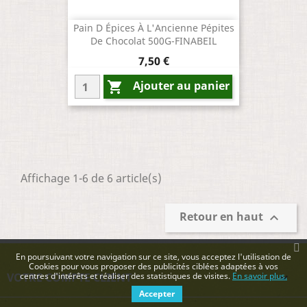
Pain D Épices À L'Ancienne Pépites
De Chocolat 500G-FINABEIL
Prix
7,50 €
Ajouter au panier

Affichage 1-6 de 6 article(s)
Retour en haut

En poursuivant votre navigation sur ce site, vous acceptez l'utilisation de
Cookies pour vous proposer des publicités ciblées adaptées à vos
VOTRE COMPTE CLIENT
centres d'intérêts et réaliser des statistiques de visites.
En savoir plus.

Accepter