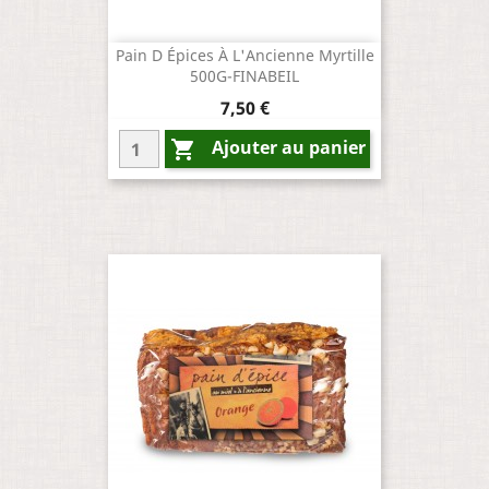
Pain D Épices À L'Ancienne Myrtille
500G-FINABEIL
Prix
7,50 €
Ajouter au panier
