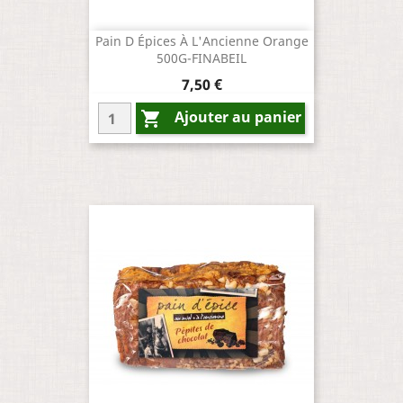
Pain D Épices À L'Ancienne Orange
500G-FINABEIL
Prix
7,50 €
Ajouter au panier
