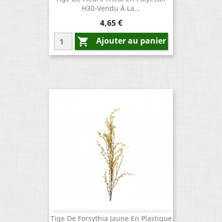
H30-Vendu À La...
Prix
4,65 €
Ajouter au panier

Tige De Forsythia Jaune En Plastique