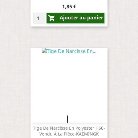
Prix
1,85 €
Ajouter au panier

Creme
Jaune
Tige De Narcisse En Polyester H60-
Vendu À La Pièce-KAEMINGK