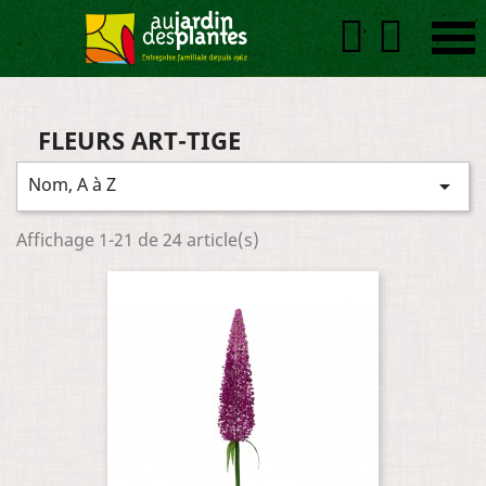


FLEURS ART-TIGE
Nom, A à Z

Affichage 1-21 de 24 article(s)