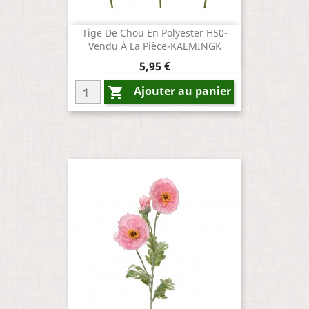
Tige De Chou En Polyester H50-
Vendu À La Pièce-KAEMINGK
Prix
5,95 €
Ajouter au panier
