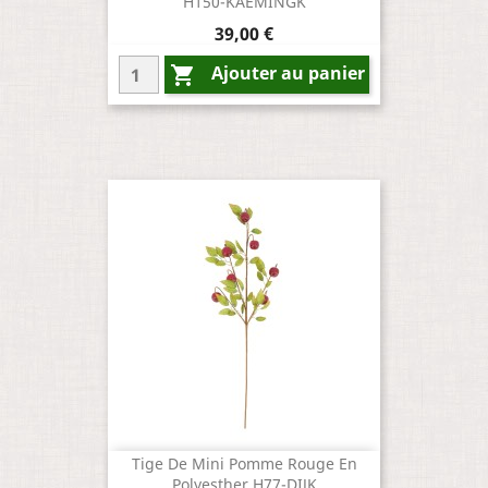
H150-KAEMINGK
Prix
39,00 €
Ajouter au panier

Tige De Mini Pomme Rouge En
Polyesther H77-DIJK