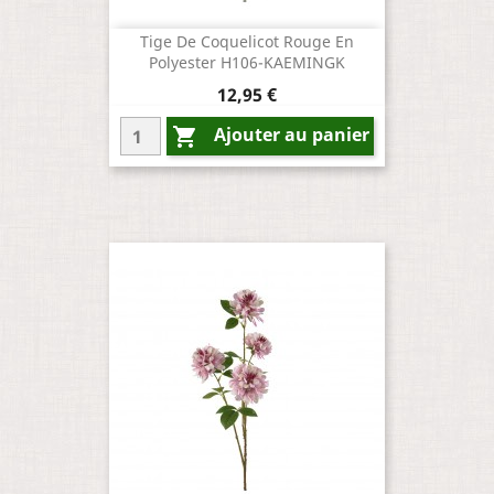
Tige De Coquelicot Rouge En
Polyester H106-KAEMINGK
Prix
12,95 €
Ajouter au panier
