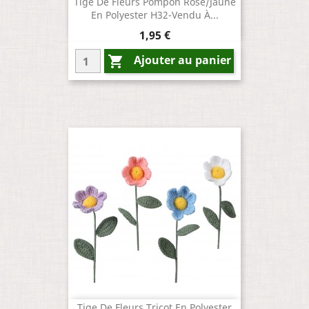
Tige De Fleurs Pompon Rose/Jaune
En Polyester H32-Vendu À...
Prix
1,95 €
Ajouter au panier

Tige De Fleurs Tricot En Polyester