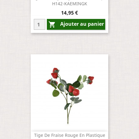
H142-KAEMINGK
Prix
14,95 €
Ajouter au panier

Tige De Fraise Rouge En Plastique