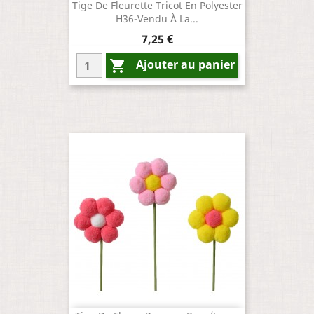
Tige De Fleurette Tricot En Polyester
H36-Vendu À La...
Prix
7,25 €
Ajouter au panier
