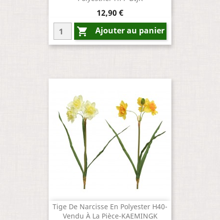
Prix
12,90 €
Ajouter au panier

Tige De Narcisse En Polyester H40-
Vendu À La Pièce-KAEMINGK