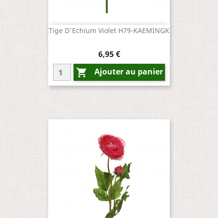
Tige D'Echium Violet H79-KAEMINGK
Prix
6,95 €
Ajouter au panier
