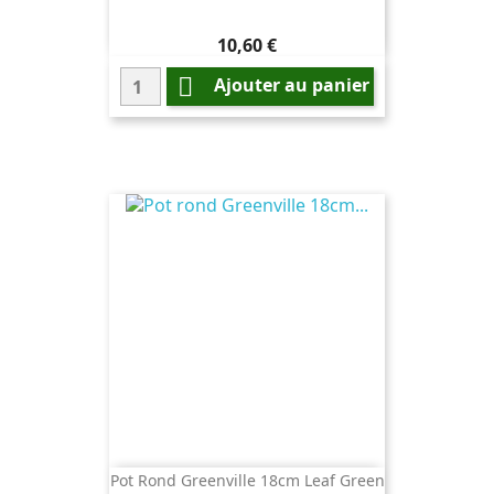
Prix
10,60 €

Ajouter au panier
Pot Rond Greenville 18cm Leaf Green