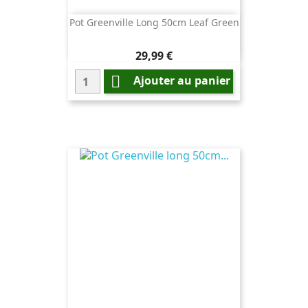
Pot Greenville Long 50cm Leaf Green
Prix
29,99 €

Ajouter au panier