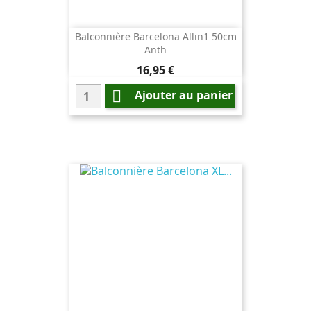
Balconnière Barcelona Allin1 50cm
Anth
Prix
16,95 €

Ajouter au panier