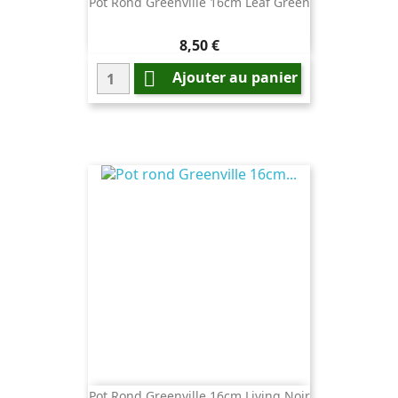
Pot Rond Greenville 16cm Leaf Green
Prix
8,50 €

Ajouter au panier
Pot Rond Greenville 16cm Living Noir