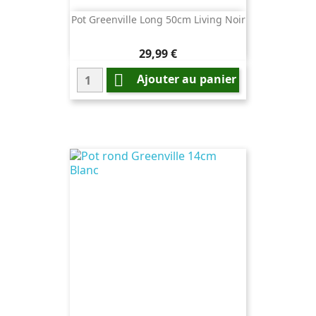
Pot Greenville Long 50cm Living Noir
Prix
29,99 €

Ajouter au panier