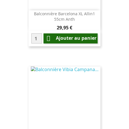
Balconnière Barcelona XL Allin1
55cm Anth
Prix
29,95 €

Ajouter au panier