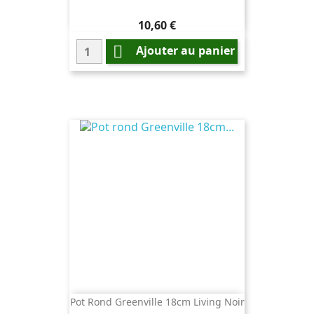
Prix
10,60 €

Ajouter au panier
Pot Rond Greenville 18cm Living Noir