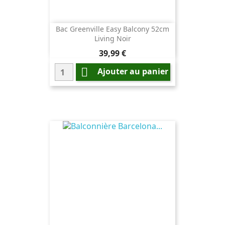
Bac Greenville Easy Balcony 52cm
Living Noir
Prix
39,99 €

Ajouter au panier