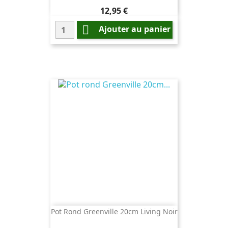
Prix
12,95 €

Ajouter au panier
Pot Rond Greenville 20cm Living Noir