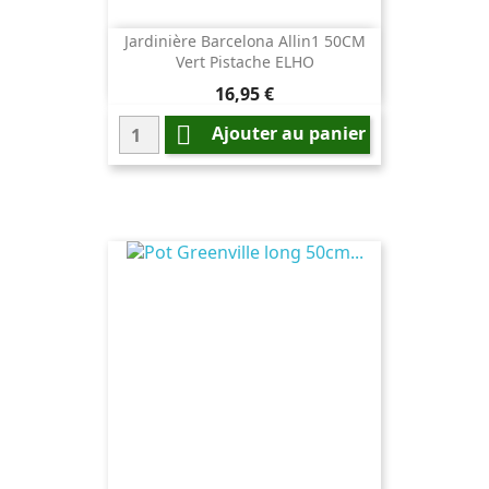
Jardinière Barcelona Allin1 50CM
Vert Pistache ELHO
Prix
16,95 €

Ajouter au panier