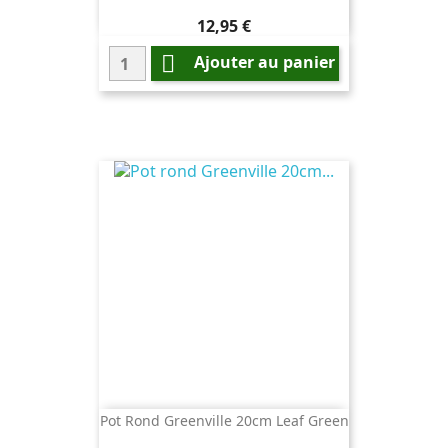
Prix
12,95 €

Ajouter au panier
Pot Rond Greenville 20cm Leaf Green