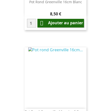
Pot Rond Greenville 16cm Blanc
Prix
8,50 €

Ajouter au panier