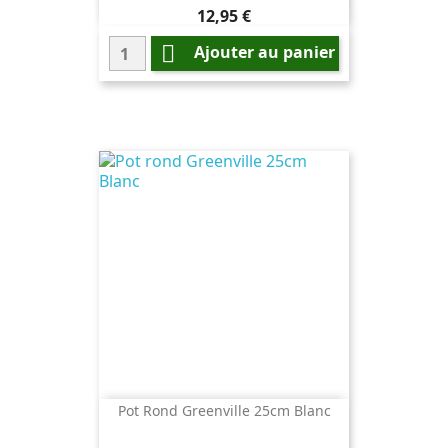
Prix
12,95 €

Ajouter au panier
Pot Rond Greenville 25cm Blanc