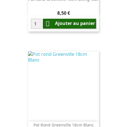
Prix
8,50 €

Ajouter au panier
Pot Rond Greenville 18cm Blanc