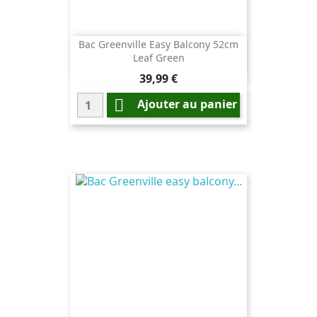
Bac Greenville Easy Balcony 52cm
Leaf Green
Prix
39,99 €

Ajouter au panier