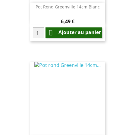
Pot Rond Greenville 14cm Blanc
Prix
6,49 €

Ajouter au panier