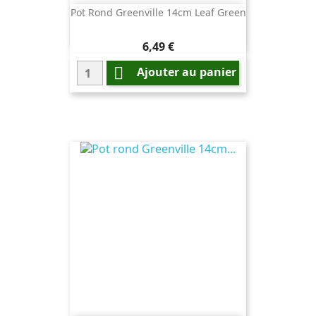
Pot Rond Greenville 14cm Leaf Green
Prix
6,49 €

Ajouter au panier