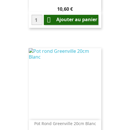
Prix
10,60 €

Ajouter au panier
Pot Rond Greenville 20cm Blanc