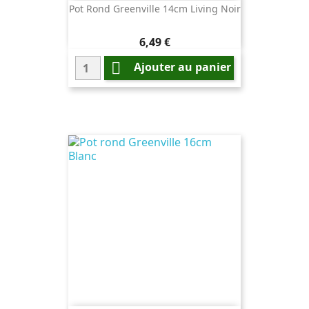
Pot Rond Greenville 14cm Living Noir
Prix
6,49 €

Ajouter au panier