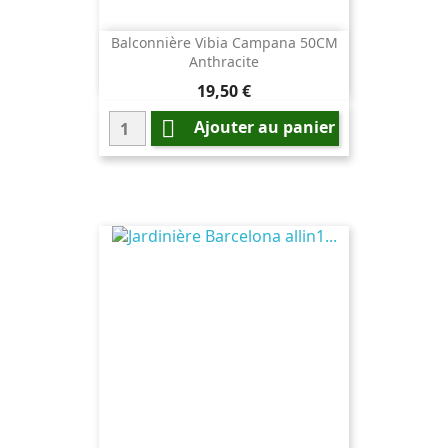
Balconnière Vibia Campana 50CM
Anthracite
Prix
19,50 €

Ajouter au panier