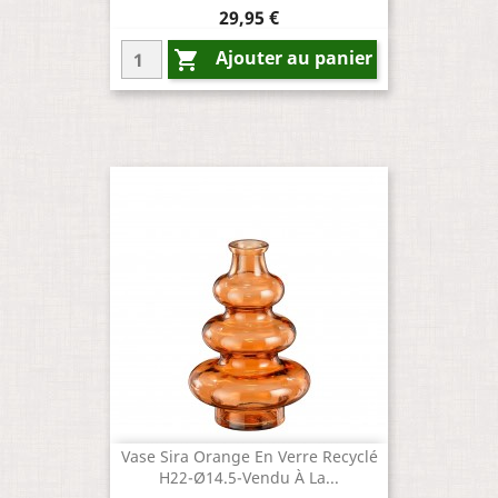
Prix
29,95 €
Ajouter au panier

Vase Sira Orange En Verre Recyclé
H22-Ø14.5-Vendu À La...