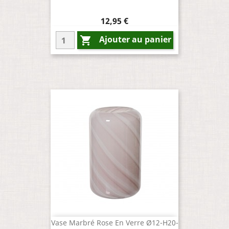
Prix
12,95 €
Ajouter au panier

Vase Marbré Rose En Verre Ø12-H20-