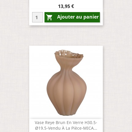
Prix
13,95 €
Ajouter au panier

Vase Reye Brun En Verre H30.5-
Ø19.5-Vendu À La Pièce-MICA...