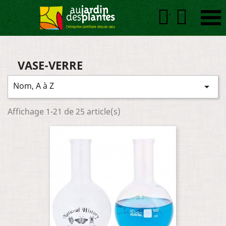


VASE-VERRE
Nom, A à Z

Affichage 1-21 de 25 article(s)