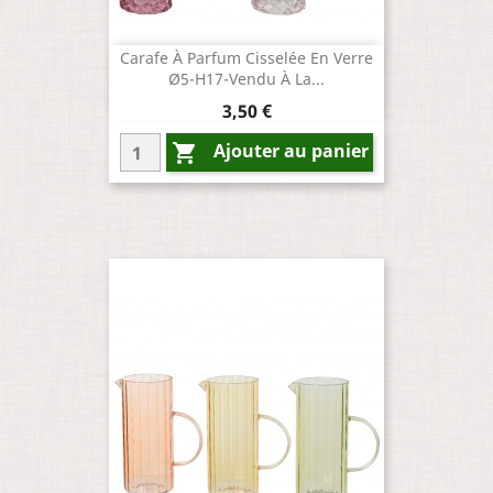
Carafe À Parfum Cisselée En Verre
Ø5-H17-Vendu À La...
Prix
3,50 €
Ajouter au panier
