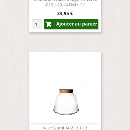
Ø15-H23-KAEMINGK
Prix
23,95 €
Ajouter au panier

Vase Izumi M-Ø13-H13