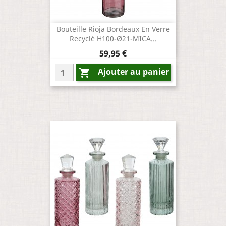
Bouteille Rioja Bordeaux En Verre
Recyclé H100-Ø21-MICA...
Prix
59,95 €
Ajouter au panier
