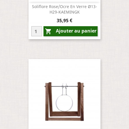
Soliflore Rose/Ocre En Verre Ø13-
H29-KAEMINGK
Prix
35,95 €
Ajouter au panier
