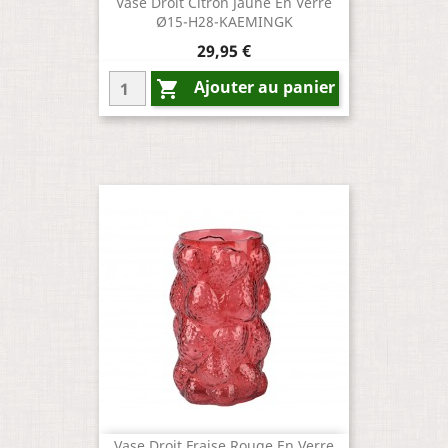
Vase Droit Citron Jaune En Verre
Ø15-H28-KAEMINGK
Prix
29,95 €
Ajouter au panier

Vase Droit Fraise Rouge En Verre