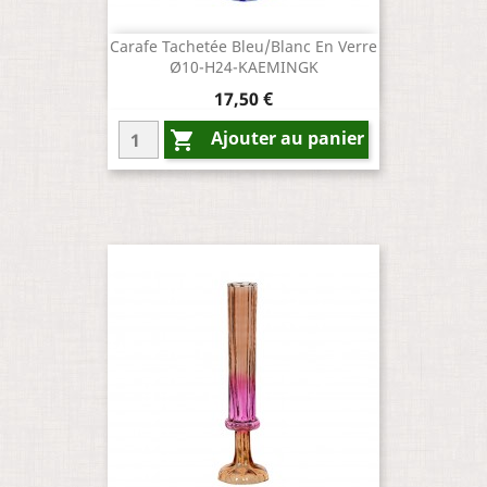
Carafe Tachetée Bleu/Blanc En Verre
Ø10-H24-KAEMINGK
Prix
17,50 €
Ajouter au panier
