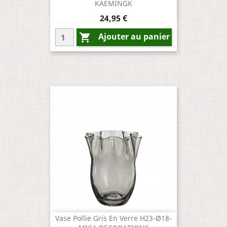
KAEMINGK
Prix
24,95 €
Ajouter au panier

Vase Pollie Gris En Verre H23-Ø18-