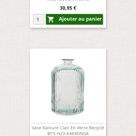
Prix
30,95 €
Ajouter au panier

Vase Rainuré Clair En Verre Recyclé
Ø15-H23-KAEMINGK