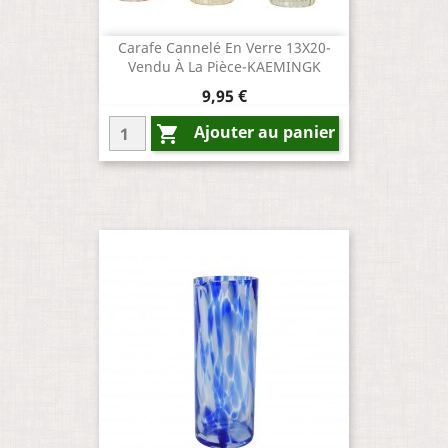
Carafe Cannelé En Verre 13X20-
Vendu À La Pièce-KAEMINGK
Prix
9,95 €
Ajouter au panier
