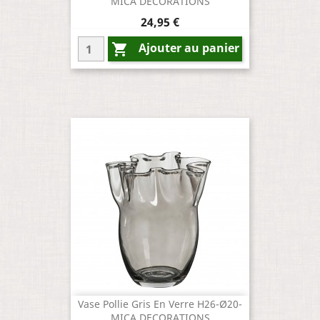
MICA DECORATIONS
Prix
24,95 €
Ajouter au panier

Vase Pollie Gris En Verre H26-Ø20-
MICA DECORATIONS