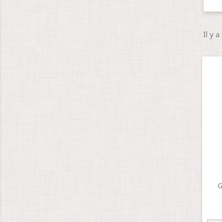
Il y a
G