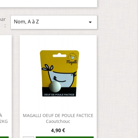
par
Nom, A à Z

:
À
MAGALLI OEUF DE POULE FACTICE
 2KG
Caoutchouc
Prix
4,90 €