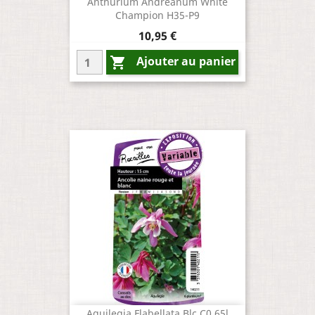
Anthurium Andreanum White
Champion H35-P9
Prix
10,95 €
Ajouter au panier

Aquilegia Flabellata Blc C0.65l