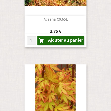
Acaena C0.65L
Prix
3,75 €
Ajouter au panier
