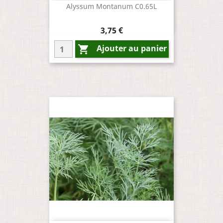
Alyssum Montanum C0.65L
Prix
3,75 €
Ajouter au panier
