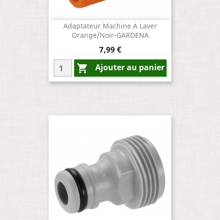
Adaptateur Machine A Laver
Orange/Noir-GARDENA
Prix
7,99 €
Ajouter au panier
