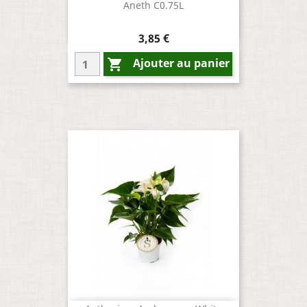
Aneth C0.75L
Prix
3,85 €
Ajouter au panier
