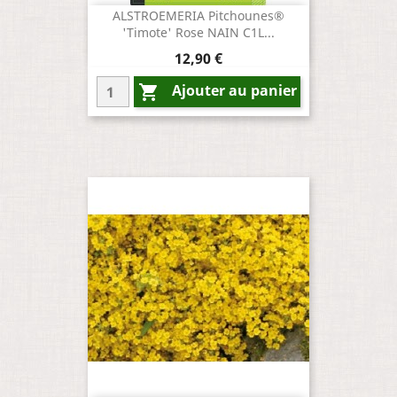
ALSTROEMERIA Pitchounes®
'Timote' Rose NAIN C1L...
Prix
12,90 €
Ajouter au panier
