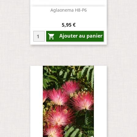
Aglaonema H8-P6
Prix
5,95 €
Ajouter au panier
