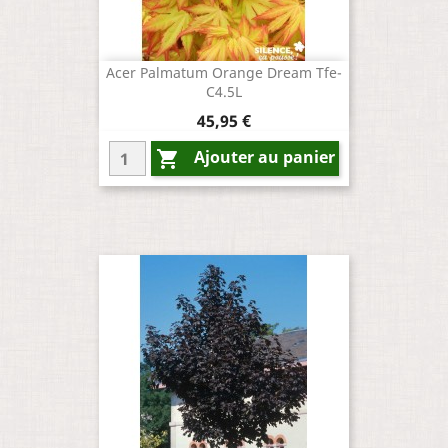
Acer Palmatum Orange Dream Tfe-
C4.5L
Prix
45,95 €
Ajouter au panier
