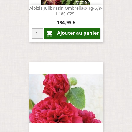
Albizia Julibrissin Ombrella® Tg-6/8-
H180-C25L
Prix
184,95 €
Ajouter au panier
