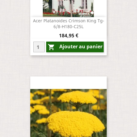
Acer Platanoides Crimson King Tg-
6/8-H180-C25L
Prix
184,95 €
Ajouter au panier
