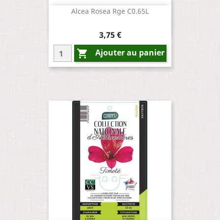
Alcea Rosea Rge C0.65L
Prix
3,75 €
Ajouter au panier
