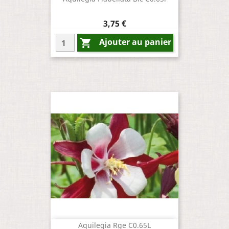
Prix
3,75 €
Ajouter au panier

Aquilegia Rge C0.65L