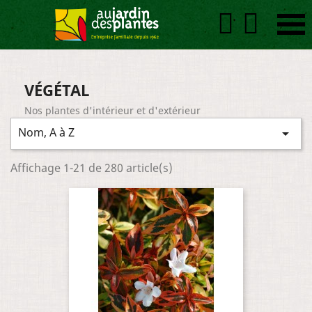


VÉGÉTAL
Nos plantes d'intérieur et d'extérieur
Nom, A à Z

Affichage 1-21 de 280 article(s)