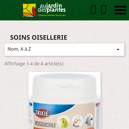


SOINS OISELLERIE
Nom, A à Z

Affichage 1-4 de 4 article(s)