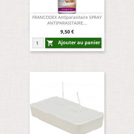
FRANCODEX Antiparasitaire SPRAY
ANTIPARASITAIRE...
Prix
9,50 €
Ajouter au panier
