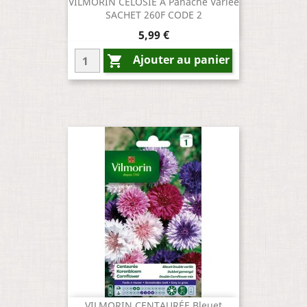
VILMORIN CÉLOSIE À Panache Variée
SACHET 260F CODE 2
Prix
5,99 €
Ajouter au panier

VILMORIN CENTAURÉE Bleuet