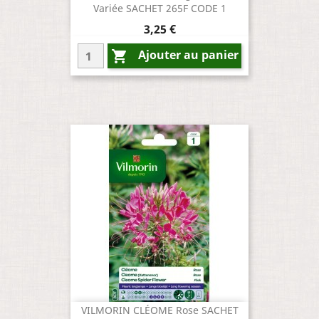
Variée SACHET 265F CODE 1
Prix
3,25 €
Ajouter au panier

VILMORIN CLÉOME Rose SACHET