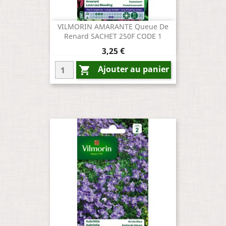
VILMORIN AMARANTE Queue De
Renard SACHET 250F CODE 1
Prix
3,25 €
Ajouter au panier
