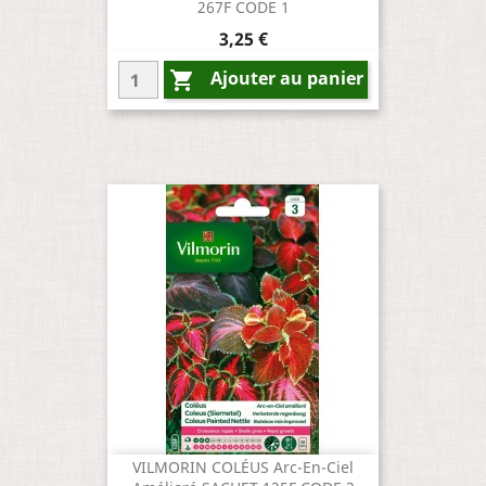
267F CODE 1
Prix
3,25 €
Ajouter au panier

VILMORIN COLÉUS Arc-En-Ciel