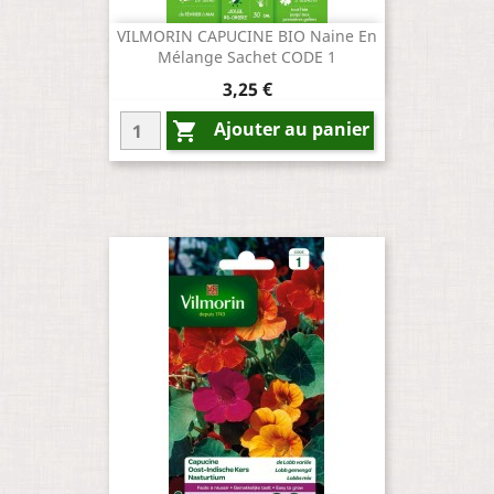
VILMORIN CAPUCINE BIO Naine En
Mélange Sachet CODE 1
Prix
3,25 €
Ajouter au panier
