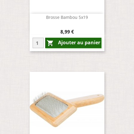
Brosse Bambou 5x19
Prix
8,99 €
Ajouter au panier
