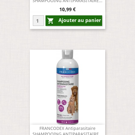
SHAMPOOING ANTIPARASITAIRE...
Prix
10,99 €
Ajouter au panier

FRANCODEX Antiparasitaire
SHAMPOOING ANTIPARASITAIRE...