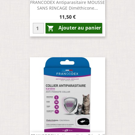
FRANCODEX Antiparasitaire MOUSSE
SANS RINCAGE Diméthicone...
Prix
11,50 €
Ajouter au panier
