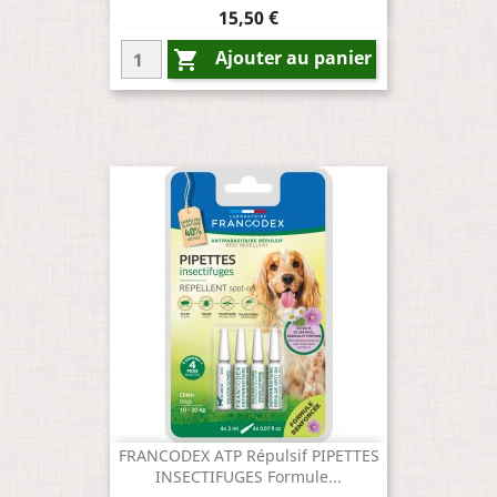
Prix
15,50 €
Ajouter au panier

FRANCODEX ATP Répulsif PIPETTES
INSECTIFUGES Formule...