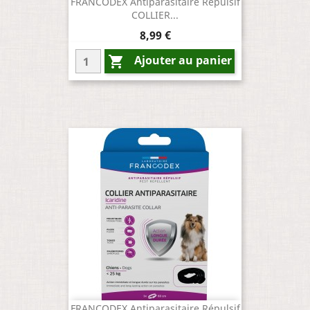
FRANCODEX Antiparasitaire Répulsif
COLLIER...
Prix
8,99 €
Ajouter au panier

FRANCODEX Antiparasitaire Répulsif