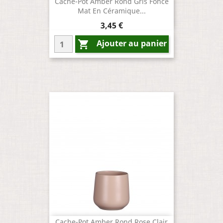
Cache-Pot Amber Rond Gris Foncé
Mat En Céramique...
Prix
3,45 €
Ajouter au panier

Cache-Pot Amber Rond Rose Clair