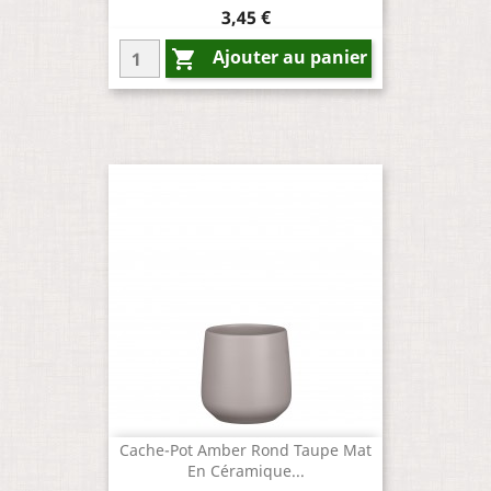
Prix
3,45 €
Ajouter au panier

Cache-Pot Amber Rond Taupe Mat
En Céramique...