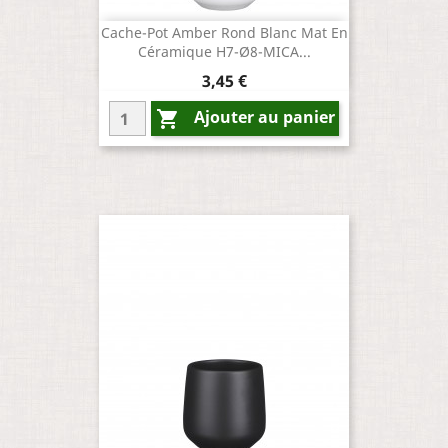
Cache-Pot Amber Rond Blanc Mat En
Céramique H7-Ø8-MICA...
Prix
3,45 €
Ajouter au panier
