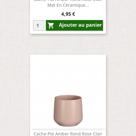
Mat En Céramique...
Prix
4,95 €
Ajouter au panier

Cache-Pot Amber Rond Rose Clair