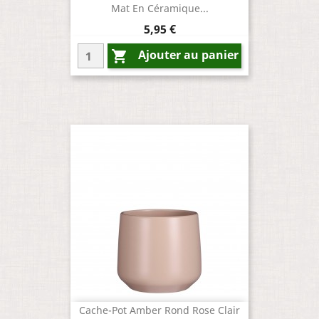
Mat En Céramique...
Prix
5,95 €
Ajouter au panier

Cache-Pot Amber Rond Rose Clair