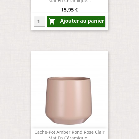
Mat En Céramique...
Prix
15,95 €
Ajouter au panier

Cache-Pot Amber Rond Rose Clair
Mat En Céramique...