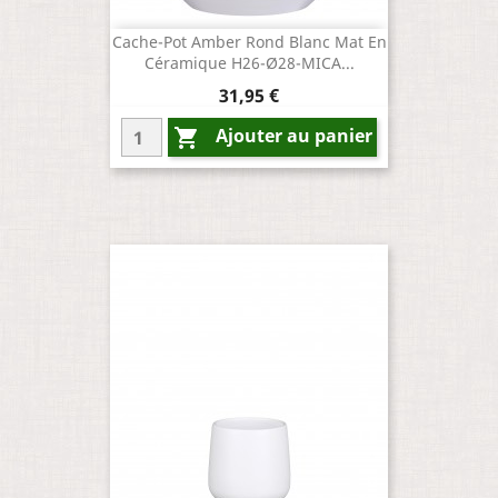
Cache-Pot Amber Rond Blanc Mat En
Céramique H26-Ø28-MICA...
Prix
31,95 €
Ajouter au panier
