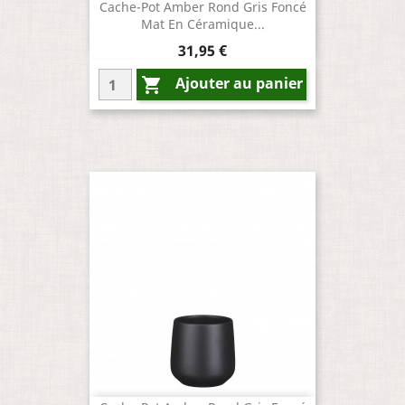
Cache-Pot Amber Rond Gris Foncé
Mat En Céramique...
Prix
31,95 €
Ajouter au panier
