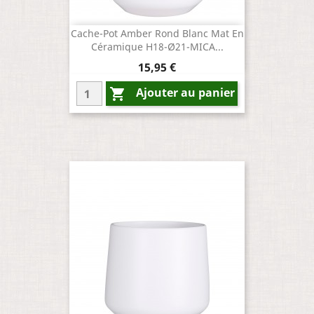
Cache-Pot Amber Rond Blanc Mat En
Céramique H18-Ø21-MICA...
Prix
15,95 €
Ajouter au panier
