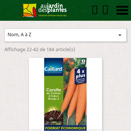


Nom, A à Z

Affichage 22-42 de 184 article(s)