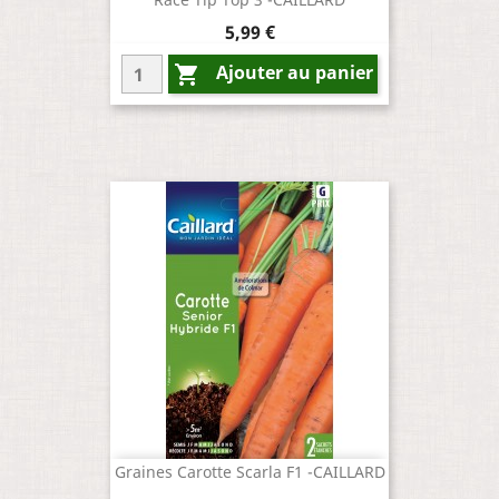
Prix
5,99 €
Ajouter au panier

Graines Carotte Scarla F1 -CAILLARD