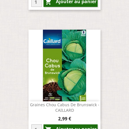
Ajouter au panier

Graines Chou Cabus De Brunswick -
CAILLARD
Prix
2,99 €
Ajouter au panier