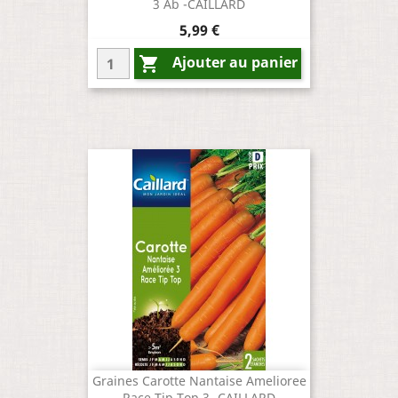
3 Ab -CAILLARD
Prix
5,99 €
Ajouter au panier

Graines Carotte Nantaise Amelioree
Race Tip Top 3 -CAILLARD