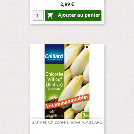
Prix
2,99 €
Ajouter au panier

Graines Chicoree Endive -CAILLARD