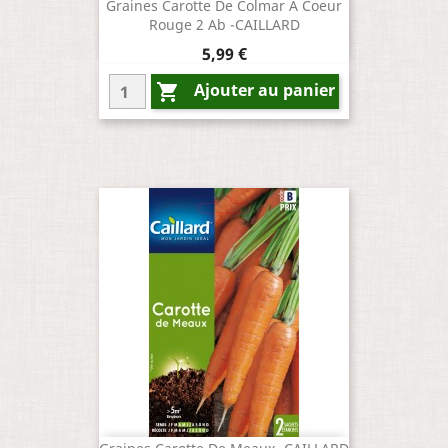
Graines Carotte De Colmar À Coeur
Rouge 2 Ab -CAILLARD
Prix
5,99 €
Ajouter au panier
