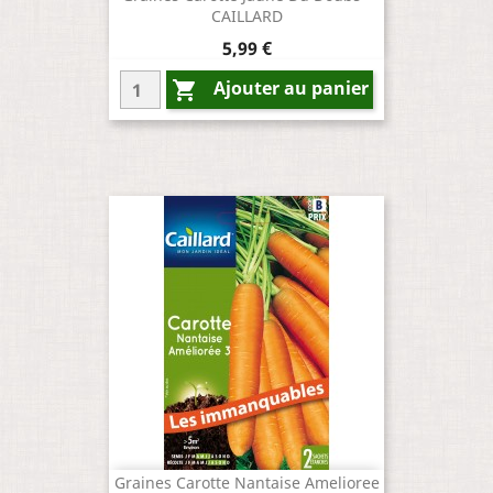
CAILLARD
Prix
5,99 €
Ajouter au panier

Graines Carotte Nantaise Amelioree