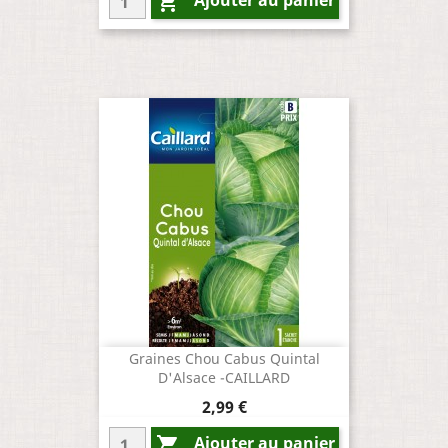

Graines Chou Cabus Quintal
D'Alsace -CAILLARD
Prix
2,99 €
Ajouter au panier
