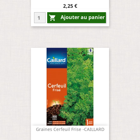
Prix
2,25 €
Ajouter au panier

Graines Cerfeuil Frise -CAILLARD