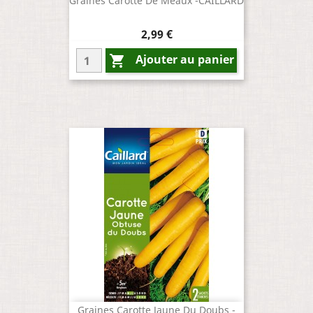
Graines Carotte De Meaux -CAILLARD
Prix
2,99 €
Ajouter au panier

Graines Carotte Jaune Du Doubs -