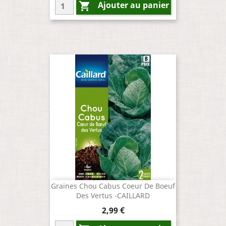
Ajouter au panier

Graines Chou Cabus Coeur De Boeuf
Des Vertus -CAILLARD
Prix
2,99 €