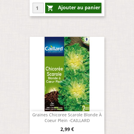
Ajouter au panier

Graines Chicoree Scarole Blonde À
Coeur Plein -CAILLARD
Prix
2,99 €