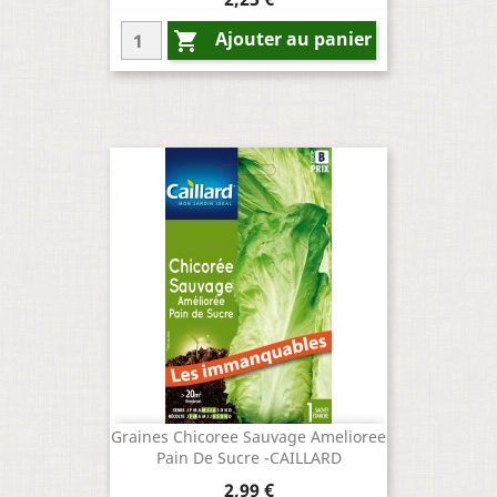
Ajouter au panier

Graines Chicoree Sauvage Amelioree
Pain De Sucre -CAILLARD
Prix
2,99 €