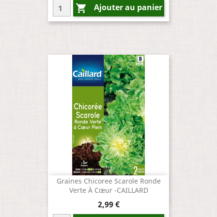
Ajouter au panier

Graines Chicoree Scarole Ronde
Verte À Cœur -CAILLARD
Prix
2,99 €