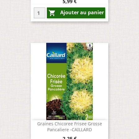
Prix
5,99 €
Ajouter au panier

Graines Chicoree Frisee Grosse
Pancaliere -CAILLARD
Prix
2,25 €